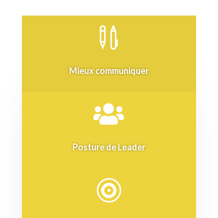

Mieux communiquer

Posture de Leader
