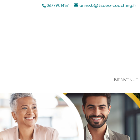
0677901487
anne.b@tsceo-coaching.fr
BIENVENUE