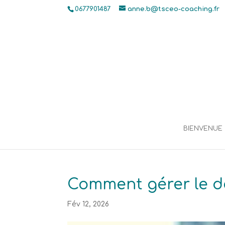
0677901487
anne.b@tsceo-coaching.fr
BIENVENUE
Comment gérer le dé
Fév 12, 2026