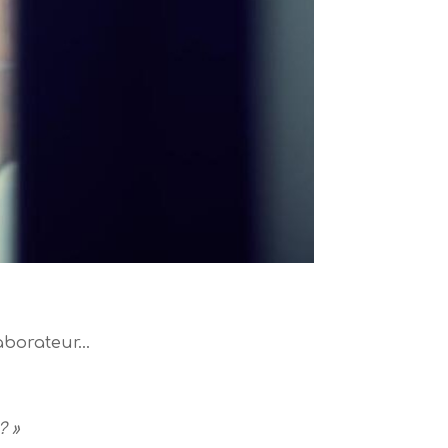
laborateur…
? »