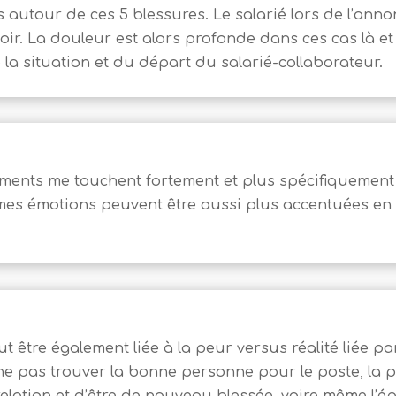
 autour de ces 5 blessures. Le salarié lors de l’anno
ir. La douleur est alors profonde dans ces cas là et
 la situation et du départ du salarié-collaborateur.
nements me touchent fortement et plus spécifiquement 
es émotions peuvent être aussi plus accentuées en f
t être également liée à la peur versus réalité liée pa
e pas trouver la bonne personne pour le poste, la p
relation et d’être de nouveau blessée, voire même l’